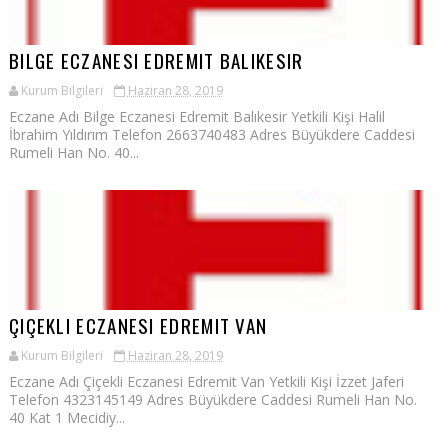
BILGE ECZANESI EDREMIT BALIKESIR
Kurum Bilgileri
Haziran 28, 2019
Eczane Adı Bilge Eczanesi Edremit Balıkesir Yetkili Kişi Halil
İbrahim Yıldırım Telefon 2663740483 Adres Büyükdere Caddesi
Rumeli Han No. 40...
ÇIÇEKLI ECZANESI EDREMIT VAN
Kurum Bilgileri
Haziran 28, 2019
Eczane Adı Çiçekli Eczanesi Edremit Van Yetkili Kişi İzzet Jaferi
Telefon 4323145149 Adres Büyükdere Caddesi Rumeli Han No.
40 Kat 1 Mecidiy...