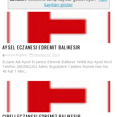
kayıtları göster
AYSEL ECZANESI EDREMIT BALIKESIR
Kurum Bilgileri
Temmuz 01, 2019
Eczane Adı Aysel Eczanesi Edremit Balıkesir Yetkili Kişi Aysel Kırcıl
Telefon 2663962202 Adres Büyükdere Caddesi Rumeli Han No.
40 Kat 1 Mec...
CIRELI ECZANESI EDREMIT BALIKESIR