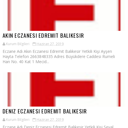
AKIN ECZANESI EDREMIT BALIKESIR
Kurum Bilgileri
Haziran 27, 2019
Eczane Adı Akın Eczanesi Edremit Balıkesir Yetkili Kişi Ayşen
Hayta Telefon 2663848335 Adres Büyükdere Caddesi Rumeli
Han No. 40 Kat 1 Mecid...
DENIZ ECZANESI EDREMIT BALIKESIR
Kurum Bilgileri
Haziran 27, 2019
Eczane Adı Deniz Eczanesi Edremit Balıkesir Yetkili Kişi Seval