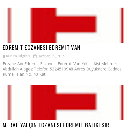
EDREMIT ECZANESI EDREMIT VAN
Kurum Bilgileri
Haziran 29, 2019
Eczane Adı Edremit Eczanesi Edremit Van Yetkili Kişi Mehmet
Abdullah Alagöz Telefon 5324510948 Adres Büyükdere Caddesi
Rumeli Han No. 40 Kat...
MERVE YALÇIN ECZANESI EDREMIT BALIKESIR