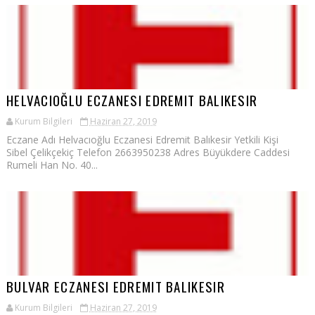
HELVACIOĞLU ECZANESI EDREMIT BALIKESIR
Kurum Bilgileri
Haziran 27, 2019
Eczane Adı Helvacıoğlu Eczanesi Edremit Balıkesir Yetkili Kişi
Sibel Çelikçekiç Telefon 2663950238 Adres Büyükdere Caddesi
Rumeli Han No. 40...
BULVAR ECZANESI EDREMIT BALIKESIR
Kurum Bilgileri
Haziran 27, 2019