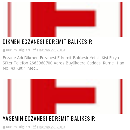
DIKMEN ECZANESI EDREMIT BALIKESIR
Kurum Bilgileri
Haziran 27, 2019
Eczane Adı Dikmen Eczanesi Edremit Balıkesir Yetkili Kişi Fulya
Süter Telefon 2663968700 Adres Büyükdere Caddesi Rumeli Han
No. 40 Kat 1 Mec...
YASEMIN ECZANESI EDREMIT BALIKESIR
Kurum Bilgileri
Haziran 27, 2019