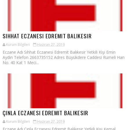
SIHHAT ECZANESI EDREMIT BALIKESIR
Kurum Bilgileri
Haziran 27, 2019
Eczane Adı Sıhhat Eczanesi Edremit Balıkesir Yetkili Kişi Emin
Aydın Telefon 2663735152 Adres Büyükdere Caddesi Rumeli Han
No. 40 Kat 1 Meci...
ÇINLA ECZANESI EDREMIT BALIKESIR
Kurum Bilgileri
Haziran 27, 2019
Eczane Adı Çınla Eczanesi Edremit Balıkesir Yetkili Kişi Kemal