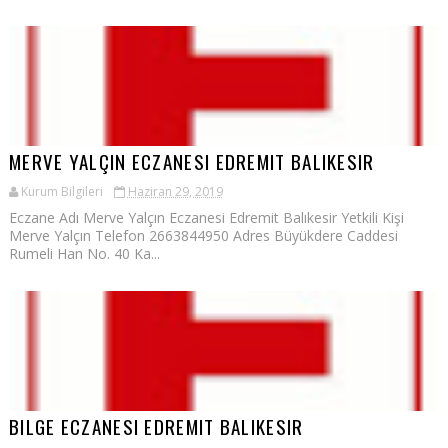
MERVE YALÇIN ECZANESI EDREMIT BALIKESIR
Kurum Bilgileri
Haziran 29, 2019
Eczane Adı Merve Yalçın Eczanesi Edremit Balıkesir Yetkili Kişi
Merve Yalçın Telefon 2663844950 Adres Büyükdere Caddesi
Rumeli Han No. 40 Ka...
BILGE ECZANESI EDREMIT BALIKESIR