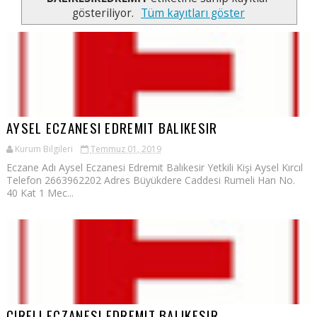
gösteriliyor.
Tüm kayıtları göster
AYSEL ECZANESI EDREMIT BALIKESIR
Kurum Bilgileri
Temmuz 01, 2019
Eczane Adı Aysel Eczanesi Edremit Balıkesir Yetkili Kişi Aysel Kırcıl
Telefon 2663962202 Adres Büyükdere Caddesi Rumeli Han No.
40 Kat 1 Mec...
CIRELI ECZANESI EDREMIT BALIKESIR