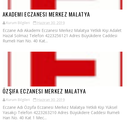
AKADEMI ECZANESI MERKEZ MALATYA
Kurum Bilgileri
Haziran 30, 2019
Eczane Adı Akademi Eczanesi Merkez Malatya Yetkili Kişi Adalet
Hazal Solmaz Telefon 4223256121 Adres Büyükdere Caddesi
Rumeli Han No. 40 Kat...
ÖZŞIFA ECZANESI MERKEZ MALATYA
Kurum Bilgileri
Haziran 30, 2019
Eczane Adı Özşifa Eczanesi Merkez Malatya Yetkili Kişi Yüksel
Yasakçı Telefon 4223263210 Adres Büyükdere Caddesi Rumeli
Han No. 40 Kat 1 Mec...