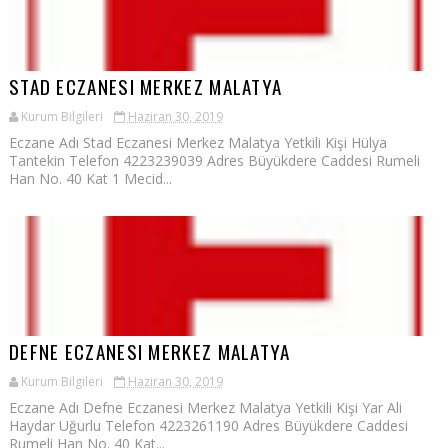
STAD ECZANESI MERKEZ MALATYA
Kurum Bilgileri
Haziran 30, 2019
Eczane Adı Stad Eczanesi Merkez Malatya Yetkili Kişi Hülya
Tantekin Telefon 4223239039 Adres Büyükdere Caddesi Rumeli
Han No. 40 Kat 1 Mecid...
DEFNE ECZANESI MERKEZ MALATYA
Kurum Bilgileri
Haziran 30, 2019
Eczane Adı Defne Eczanesi Merkez Malatya Yetkili Kişi Yar Ali
Haydar Uğurlu Telefon 4223261190 Adres Büyükdere Caddesi
Rumeli Han No. 40 Kat...