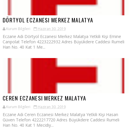
DÖRTYOL ECZANESI MERKEZ MALATYA
Kurum Bilgileri
Haziran 30, 2019
Eczane Adı Dörtyol Eczanesi Merkez Malatya Yetkili Kişi Emine
Canpolat Telefon 4223222932 Adres Büyükdere Caddesi Rumeli
Han No. 40 Kat 1 Me...
CEREN ECZANESI MERKEZ MALATYA
Kurum Bilgileri
Haziran 30, 2019
Eczane Adı Ceren Eczanesi Merkez Malatya Yetkili Kişi Hasan
Güven Telefon 4222217720 Adres Büyükdere Caddesi Rumeli
Han No. 40 Kat 1 Mecidiy...