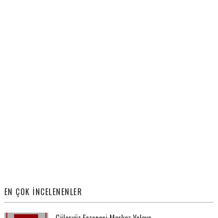
EN ÇOK İNCELENENLER
Güleryüz Eczanesi Merkez Yalova