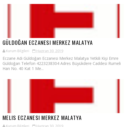
GÜLDOĞAN ECZANESI MERKEZ MALATYA
Kurum Bilgileri
Haziran 30, 2019
Eczane Adı Güldoğan Eczanesi Merkez Malatya Yetkili Kişi Emre
Güldoğan Telefon 4223238304 Adres Büyükdere Caddesi Rumeli
Han No. 40 Kat 1 Me...
MELIS ECZANESI MERKEZ MALATYA
Kurum Bilgileri
Haziran 30, 2019