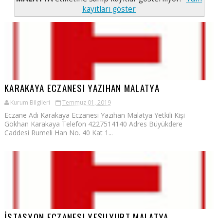
kayıtları göster
KARAKAYA ECZANESI YAZIHAN MALATYA
Kurum Bilgileri
Temmuz 01, 2019
Eczane Adı Karakaya Eczanesi Yazıhan Malatya Yetkili Kişi
Gökhan Karakaya Telefon 4227514140 Adres Büyükdere
Caddesi Rumeli Han No. 40 Kat 1...
İSTASYON ECZANESI YEŞILYURT MALATYA