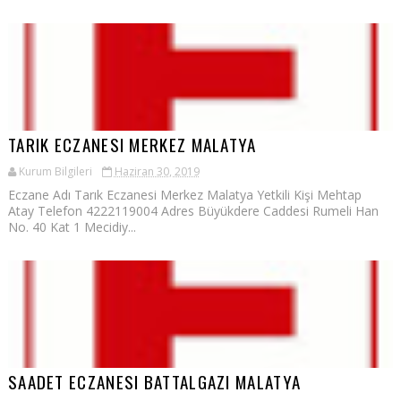
TARIK ECZANESI MERKEZ MALATYA
Kurum Bilgileri
Haziran 30, 2019
Eczane Adı Tarık Eczanesi Merkez Malatya Yetkili Kişi Mehtap
Atay Telefon 4222119004 Adres Büyükdere Caddesi Rumeli Han
No. 40 Kat 1 Mecidiy...
SAADET ECZANESI BATTALGAZI MALATYA