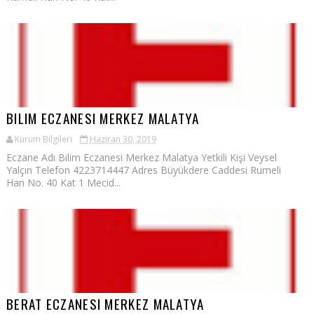
BILIM ECZANESI MERKEZ MALATYA
Kurum Bilgileri
Haziran 30, 2019
Eczane Adı Bilim Eczanesi Merkez Malatya Yetkili Kişi Veysel
Yalçın Telefon 4223714447 Adres Büyükdere Caddesi Rumeli
Han No. 40 Kat 1 Mecid...
BERAT ECZANESI MERKEZ MALATYA