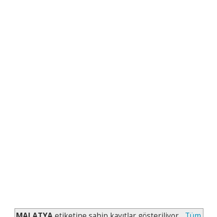
MALATYA
etiketine sahip kayıtlar gösteriliyor.
Tüm