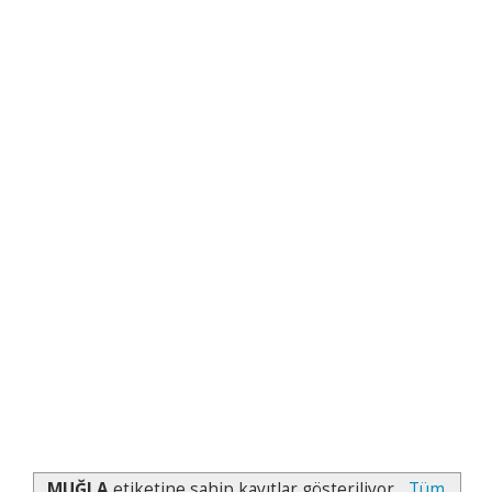
MUĞLA
etiketine sahip kayıtlar gösteriliyor.
Tüm