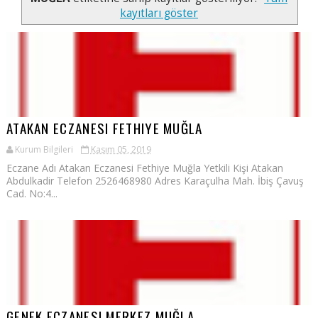
kayıtları göster
ATAKAN ECZANESI FETHIYE MUĞLA
Kurum Bilgileri
Kasım 05, 2019
Eczane Adı Atakan Eczanesi Fethiye Muğla Yetkili Kişi Atakan
Abdulkadir Telefon 2526468980 Adres Karaçulha Mah. İbiş Çavuş
Cad. No:4...
GENEK ECZANESI MERKEZ MUĞLA