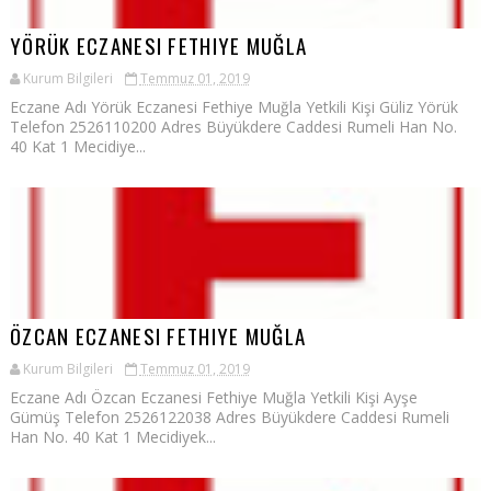
YÖRÜK ECZANESI FETHIYE MUĞLA
Kurum Bilgileri
Temmuz 01, 2019
Eczane Adı Yörük Eczanesi Fethiye Muğla Yetkili Kişi Güliz Yörük
Telefon 2526110200 Adres Büyükdere Caddesi Rumeli Han No.
40 Kat 1 Mecidiye...
ÖZCAN ECZANESI FETHIYE MUĞLA
Kurum Bilgileri
Temmuz 01, 2019
Eczane Adı Özcan Eczanesi Fethiye Muğla Yetkili Kişi Ayşe
Gümüş Telefon 2526122038 Adres Büyükdere Caddesi Rumeli
Han No. 40 Kat 1 Mecidiyek...