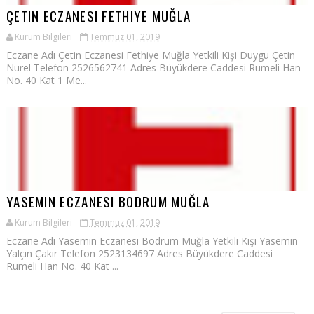
ÇETIN ECZANESI FETHIYE MUĞLA
Kurum Bilgileri
Temmuz 01, 2019
Eczane Adı Çetin Eczanesi Fethiye Muğla Yetkili Kişi Duygu Çetin
Nurel Telefon 2526562741 Adres Büyükdere Caddesi Rumeli Han
No. 40 Kat 1 Me...
YASEMIN ECZANESI BODRUM MUĞLA
Kurum Bilgileri
Temmuz 01, 2019
Eczane Adı Yasemin Eczanesi Bodrum Muğla Yetkili Kişi Yasemin
Yalçın Çakır Telefon 2523134697 Adres Büyükdere Caddesi
Rumeli Han No. 40 Kat ...