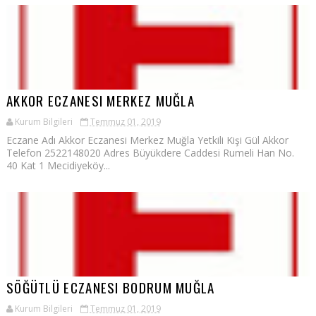
AKKOR ECZANESI MERKEZ MUĞLA
Kurum Bilgileri
Temmuz 01, 2019
Eczane Adı Akkor Eczanesi Merkez Muğla Yetkili Kişi Gül Akkor
Telefon 2522148020 Adres Büyükdere Caddesi Rumeli Han No.
40 Kat 1 Mecidiyeköy...
SÖĞÜTLÜ ECZANESI BODRUM MUĞLA
Kurum Bilgileri
Temmuz 01, 2019