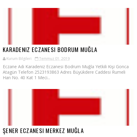
KARADENIZ ECZANESI BODRUM MUĞLA
Kurum Bilgileri
Temmuz 01, 2019
Eczane Adı Karadeniz Eczanesi Bodrum Muğla Yetkili Kişi Gonca
Atagün Telefon 2523193863 Adres Büyükdere Caddesi Rumeli
Han No. 40 Kat 1 Meci...
ŞENER ECZANESI MERKEZ MUĞLA