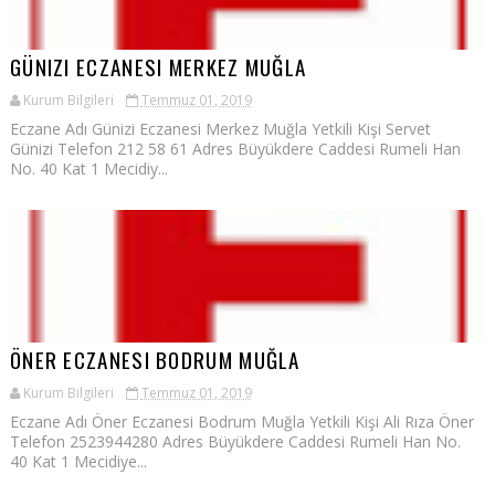
GÜNIZI ECZANESI MERKEZ MUĞLA
Kurum Bilgileri
Temmuz 01, 2019
Eczane Adı Günizi Eczanesi Merkez Muğla Yetkili Kişi Servet
Günizi Telefon 212 58 61 Adres Büyükdere Caddesi Rumeli Han
No. 40 Kat 1 Mecidiy...
ÖNER ECZANESI BODRUM MUĞLA
Kurum Bilgileri
Temmuz 01, 2019
Eczane Adı Öner Eczanesi Bodrum Muğla Yetkili Kişi Ali Rıza Öner
Telefon 2523944280 Adres Büyükdere Caddesi Rumeli Han No.
40 Kat 1 Mecidiye...