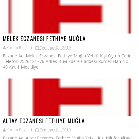
MELEK ECZANESI FETHIYE MUĞLA
Kurum Bilgileri
Temmuz 01, 2019
Eczane Adı Melek Eczanesi Fethiye Muğla Yetkili Kişi Oytun Çetin
Telefon 2526121776 Adres Büyükdere Caddesi Rumeli Han No.
40 Kat 1 Mecidiye...
ALTAY ECZANESI FETHIYE MUĞLA
Kurum Bilgileri
Temmuz 01, 2019
Eczane Adı Altay Eczanesi Fethiye Muğla Yetkili Kişi Nilüfer Altay