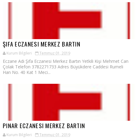
ŞIFA ECZANESI MERKEZ BARTIN
Kurum Bilgileri
Temmuz 01, 2019
Eczane Adı Şifa Eczanesi Merkez Bartın Yetkili Kişi Mehmet Can
Çolak Telefon 3782271733 Adres Büyükdere Caddesi Rumeli
Han No. 40 Kat 1 Meci...
PINAR ECZANESI MERKEZ BARTIN
Kurum Bilgileri
Temmuz 01, 2019