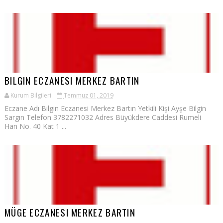
BILGIN ECZANESI MERKEZ BARTIN
Kurum Bilgileri
Temmuz 01, 2019
Eczane Adı Bilgin Eczanesi Merkez Bartın Yetkili Kişi Ayşe Bilgin
Sargın Telefon 3782271032 Adres Büyükdere Caddesi Rumeli
Han No. 40 Kat 1 ...
MÜGE ECZANESI MERKEZ BARTIN