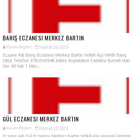
BARIŞ ECZANESI MERKEZ BARTIN
Kurum Bilgileri
Haziran 30, 2019
Eczane Adı Barış Eczanesi Merkez Bartın Yetkili Kişi Vehbi Barış
Okur Telefon 3782543548 Adres Büyükdere Caddesi Rumeli Han
No. 40 Kat 1 Mec...
GÜL ECZANESI MERKEZ BARTIN
Kurum Bilgileri
Haziran 29, 2019
Eczane Adı Gül Eczanesi Merkez Bartın Yetkili Kişi Ayşegül Atılgan