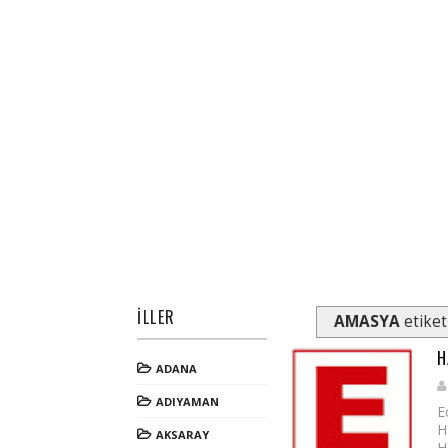
İLLER
AMASYA
etiket
H
ADANA
ADIYAMAN
E
H
AKSARAY
H