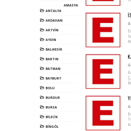
AMASYA
ANTALYA
İ
ARDAHAN
ARTVİN
E
S
AYDIN
R
BALIKESİR
K
BARTIN
BATMAN
E
Ç
BAYBURT
R
BOLU
Y
BURDUR
BURSA
E
BİLECİK
T
K
BİNGÖL