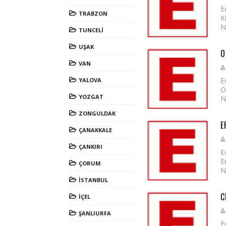
E
TRABZON
K
N
TUNCELİ
UŞAK
O
VAN
E
YALOVA
O
YOZGAT
N
ZONGULDAK
E
ÇANAKKALE
ÇANKIRI
E
E
ÇORUM
N
İSTANBUL
C
İÇEL
ŞANLIURFA
E