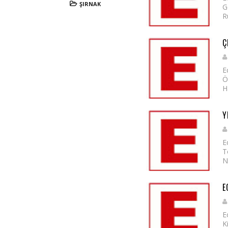
ŞIRNAK
G
R
Ç
E
Ö
H
Y
E
T
N
E
E
K