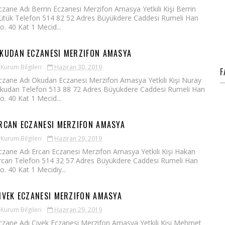
czane Adı Berrin Eczanesi Merzifon Amasya Yetkili Kişi Berrin
ütük Telefon 514 82 52 Adres Büyükdere Caddesi Rumeli Han
o. 40 Kat 1 Mecid...
KUDAN ECZANESI MERZIFON AMASYA
Kurum Bilgileri
Haziran 30, 2019
F
czane Adı Okudan Eczanesi Merzifon Amasya Yetkili Kişi Nuray
kudan Telefon 513 88 72 Adres Büyükdere Caddesi Rumeli Han
o. 40 Kat 1 Mecid...
RCAN ECZANESI MERZIFON AMASYA
Kurum Bilgileri
Haziran 29, 2019
czane Adı Ercan Eczanesi Merzifon Amasya Yetkili Kişi Hakan
rcan Telefon 514 32 57 Adres Büyükdere Caddesi Rumeli Han
o. 40 Kat 1 Mecidiy...
IVEK ECZANESI MERZIFON AMASYA
Kurum Bilgileri
Haziran 29, 2019
czane Adı Civek Eczanesi Merzifon Amasya Yetkili Kişi Mehmet