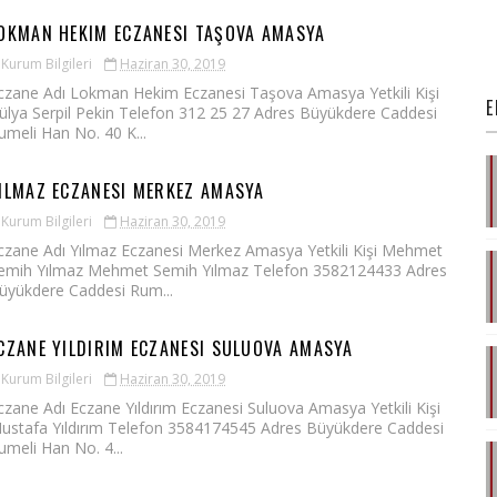
OKMAN HEKIM ECZANESI TAŞOVA AMASYA
Kurum Bilgileri
Haziran 30, 2019
czane Adı Lokman Hekim Eczanesi Taşova Amasya Yetkili Kişi
E
ülya Serpil Pekin Telefon 312 25 27 Adres Büyükdere Caddesi
umeli Han No. 40 K...
ILMAZ ECZANESI MERKEZ AMASYA
Kurum Bilgileri
Haziran 30, 2019
czane Adı Yılmaz Eczanesi Merkez Amasya Yetkili Kişi Mehmet
emih Yılmaz Mehmet Semih Yılmaz Telefon 3582124433 Adres
üyükdere Caddesi Rum...
CZANE YILDIRIM ECZANESI SULUOVA AMASYA
Kurum Bilgileri
Haziran 30, 2019
czane Adı Eczane Yıldırım Eczanesi Suluova Amasya Yetkili Kişi
ustafa Yıldırım Telefon 3584174545 Adres Büyükdere Caddesi
umeli Han No. 4...