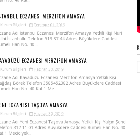
STANBUL ECZANESI MERZIFON AMASYA
Kurum Bilgileri
Temmuz 01, 2019
czane Adı İstanbul Eczanesi Merzifon Amasya Yetkili Kişi Nuri
ulhi İstanbullu Telefon 513 37 44 Adres Büyükdere Caddesi
umeli Han No. 40 ...
K
AYADÜZÜ ECZANESI MERZIFON AMASYA
Kurum Bilgileri
Haziran 30, 2019
czane Adı Kayadüzü Eczanesi Merzifon Amasya Yetkili Kişi
ağdaş Börek Telefon 3585452382 Adres Büyükdere Caddesi
umeli Han No. 40 Kat 1 Me...
ENI ECZANESI TAŞOVA AMASYA
Kurum Bilgileri
Haziran 30, 2019
czane Adı Yeni Eczanesi Taşova Amasya Yetkili Kişi Yalçın Şenel
elefon 312 11 01 Adres Büyükdere Caddesi Rumeli Han No. 40
at 1 Mecidiyek...