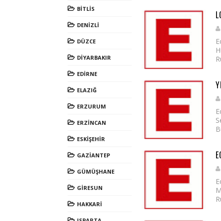
BİTLİS
L
DENİZLİ
E
DÜZCE
H
DİYARBAKIR
R
EDİRNE
Y
ELAZIĞ
ERZURUM
E
S
ERZİNCAN
B
ESKİŞEHİR
E
GAZİANTEP
GÜMÜŞHANE
E
GİRESUN
M
R
HAKKARİ
ISPARTA