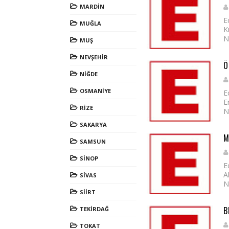
MARDİN
E
MUĞLA
K
N
MUŞ
NEVŞEHİR
Ö
NİĞDE
OSMANİYE
E
E
RİZE
N
SAKARYA
M
SAMSUN
SİNOP
E
A
SİVAS
N
SİİRT
B
TEKİRDAĞ
TOKAT