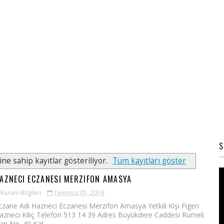
S
ine sahip kayıtlar gösteriliyor.
Tüm kayıtları göster
AZNECI ECZANESI MERZIFON AMASYA
Kurum Bilgileri
Temmuz 01, 2019
czane Adı Hazneci Eczanesi Merzifon Amasya Yetkili Kişi Figen
azneci Kılıç Telefon 513 14 39 Adres Büyükdere Caddesi Rumeli
an No. 40 Kat...