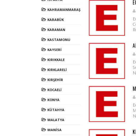
E
KAHRAMANMARAŞ
E
KARABÜK
C
R
KARAMAN
KASTAMONU
A
KAYSERİ
KIRIKKALE
E
S
KIRKLARELİ
N
KIRŞEHİR
M
KOCAELİ
KONYA
E
KÜTAHYA
M
N
MALATYA
MANİSA
K