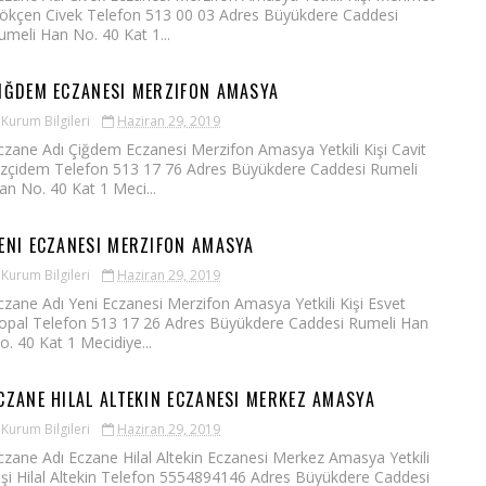
ökçen Civek Telefon 513 00 03 Adres Büyükdere Caddesi
umeli Han No. 40 Kat 1...
IĞDEM ECZANESI MERZIFON AMASYA
Kurum Bilgileri
Haziran 29, 2019
czane Adı Çiğdem Eczanesi Merzifon Amasya Yetkili Kişi Cavit
zçidem Telefon 513 17 76 Adres Büyükdere Caddesi Rumeli
an No. 40 Kat 1 Meci...
ENI ECZANESI MERZIFON AMASYA
Kurum Bilgileri
Haziran 29, 2019
czane Adı Yeni Eczanesi Merzifon Amasya Yetkili Kişi Esvet
opal Telefon 513 17 26 Adres Büyükdere Caddesi Rumeli Han
o. 40 Kat 1 Mecidiye...
CZANE HILAL ALTEKIN ECZANESI MERKEZ AMASYA
Kurum Bilgileri
Haziran 29, 2019
czane Adı Eczane Hilal Altekin Eczanesi Merkez Amasya Yetkili
işi Hilal Altekin Telefon 5554894146 Adres Büyükdere Caddesi