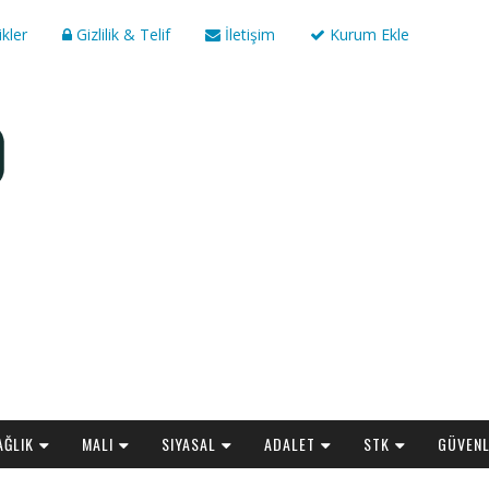
ikler
Gizlilik & Telif
İletişim
Kurum Ekle
AĞLIK
MALI
SIYASAL
ADALET
STK
GÜVENL