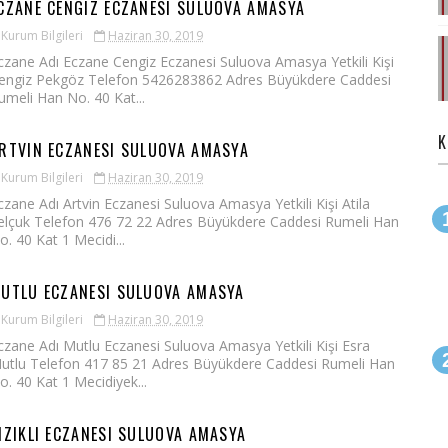
CZANE CENGIZ ECZANESI SULUOVA AMASYA
Kurum Bilgileri
Haziran 30, 2019
czane Adı Eczane Cengiz Eczanesi Suluova Amasya Yetkili Kişi
engiz Pekgöz Telefon 5426283862 Adres Büyükdere Caddesi
umeli Han No. 40 Kat...
K
RTVIN ECZANESI SULUOVA AMASYA
Kurum Bilgileri
Haziran 30, 2019
czane Adı Artvin Eczanesi Suluova Amasya Yetkili Kişi Atila
elçuk Telefon 476 72 22 Adres Büyükdere Caddesi Rumeli Han
o. 40 Kat 1 Mecidi...
UTLU ECZANESI SULUOVA AMASYA
Kurum Bilgileri
Haziran 30, 2019
czane Adı Mutlu Eczanesi Suluova Amasya Yetkili Kişi Esra
utlu Telefon 417 85 21 Adres Büyükdere Caddesi Rumeli Han
o. 40 Kat 1 Mecidiyek...
IZIKLI ECZANESI SULUOVA AMASYA