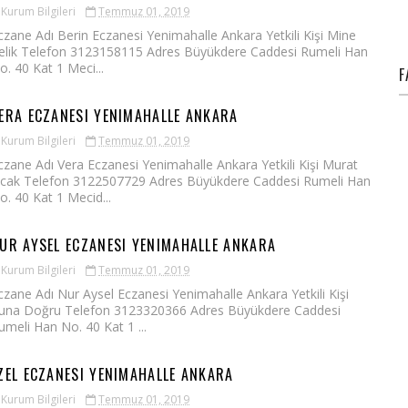
Kurum Bilgileri
Temmuz 01, 2019
czane Adı Berin Eczanesi Yenimahalle Ankara Yetkili Kişi Mine
elik Telefon 3123158115 Adres Büyükdere Caddesi Rumeli Han
o. 40 Kat 1 Meci...
F
ERA ECZANESI YENIMAHALLE ANKARA
Kurum Bilgileri
Temmuz 01, 2019
czane Adı Vera Eczanesi Yenimahalle Ankara Yetkili Kişi Murat
cak Telefon 3122507729 Adres Büyükdere Caddesi Rumeli Han
o. 40 Kat 1 Mecid...
UR AYSEL ECZANESI YENIMAHALLE ANKARA
Kurum Bilgileri
Temmuz 01, 2019
czane Adı Nur Aysel Eczanesi Yenimahalle Ankara Yetkili Kişi
una Doğru Telefon 3123320366 Adres Büyükdere Caddesi
umeli Han No. 40 Kat 1 ...
ZEL ECZANESI YENIMAHALLE ANKARA
Kurum Bilgileri
Temmuz 01, 2019