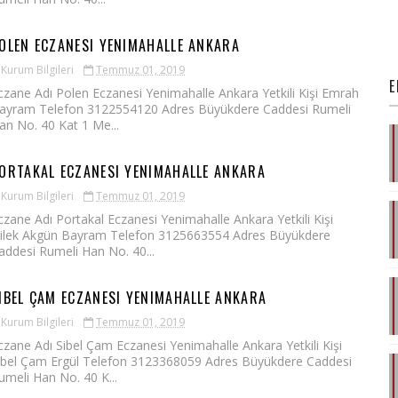
OLEN ECZANESI YENIMAHALLE ANKARA
Kurum Bilgileri
Temmuz 01, 2019
E
czane Adı Polen Eczanesi Yenimahalle Ankara Yetkili Kişi Emrah
ayram Telefon 3122554120 Adres Büyükdere Caddesi Rumeli
an No. 40 Kat 1 Me...
ORTAKAL ECZANESI YENIMAHALLE ANKARA
Kurum Bilgileri
Temmuz 01, 2019
czane Adı Portakal Eczanesi Yenimahalle Ankara Yetkili Kişi
ilek Akgün Bayram Telefon 3125663554 Adres Büyükdere
addesi Rumeli Han No. 40...
IBEL ÇAM ECZANESI YENIMAHALLE ANKARA
Kurum Bilgileri
Temmuz 01, 2019
czane Adı Sibel Çam Eczanesi Yenimahalle Ankara Yetkili Kişi
ibel Çam Ergül Telefon 3123368059 Adres Büyükdere Caddesi
umeli Han No. 40 K...