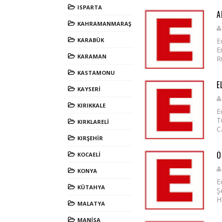
ISPARTA
A
KAHRAMANMARAŞ
KARABÜK
E
E
KARAMAN
R
KASTAMONU
E
KAYSERİ
KIRIKKALE
E
T
KIRKLARELİ
C
KIRŞEHİR
Ö
KOCAELİ
KONYA
E
KÜTAHYA
Ş
H
MALATYA
MANİSA