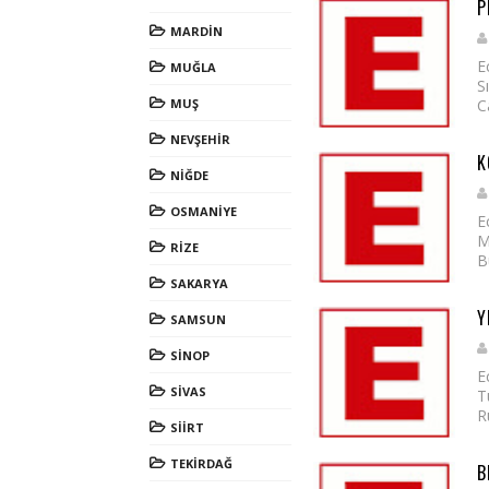
P
MARDİN
E
MUĞLA
S
MUŞ
C
NEVŞEHİR
K
NİĞDE
OSMANİYE
E
M
RİZE
B
SAKARYA
Y
SAMSUN
SİNOP
E
SİVAS
T
R
SİİRT
TEKİRDAĞ
B