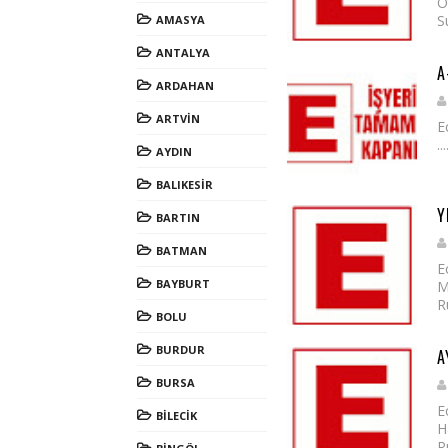
Ö
S
AMASYA
ANTALYA
A
ARDAHAN
ARTVİN
E
..
AYDIN
BALIKESİR
Y
BARTIN
BATMAN
E
BAYBURT
M
R
BOLU
BURDUR
A
BURSA
E
BİLECİK
H
R