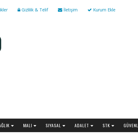
ikler
Gizlilik & Telif
İletişim
Kurum Ekle
AĞLIK
MALI
SIYASAL
ADALET
STK
GÜVENL