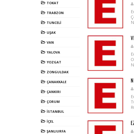
TOKAT
E
TRABZON
Ç
N
TUNCELİ
UŞAK
V
VAN
YALOVA
E
O
YOZGAT
N
ZONGULDAK
N
ÇANAKKALE
ÇANKIRI
E
T
ÇORUM
R
İSTANBUL
İÇEL
E
ŞANLIURFA