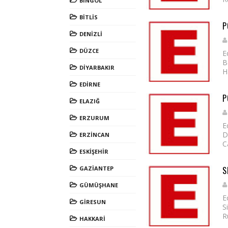
BİNGÖL
BİTLİS
P
DENİZLİ
DÜZCE
E
B
DİYARBAKIR
H
EDİRNE
P
ELAZIĞ
ERZURUM
E
D
ERZİNCAN
C
ESKİŞEHİR
GAZİANTEP
S
GÜMÜŞHANE
E
GİRESUN
S
R
HAKKARİ