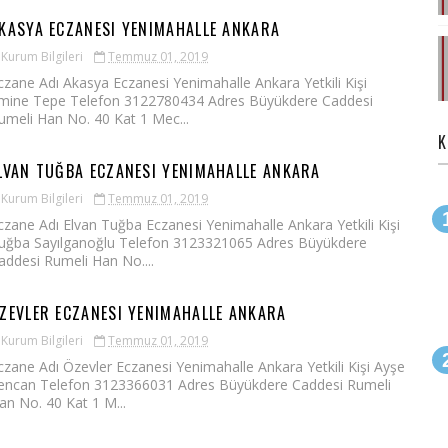
KASYA ECZANESI YENIMAHALLE ANKARA
Kurum Bilgileri
Temmuz 01, 2019
czane Adı Akasya Eczanesi Yenimahalle Ankara Yetkili Kişi
mine Tepe Telefon 3122780434 Adres Büyükdere Caddesi
umeli Han No. 40 Kat 1 Mec...
K
LVAN TUĞBA ECZANESI YENIMAHALLE ANKARA
Kurum Bilgileri
Temmuz 01, 2019
czane Adı Elvan Tuğba Eczanesi Yenimahalle Ankara Yetkili Kişi
uğba Sayılganoğlu Telefon 3123321065 Adres Büyükdere
addesi Rumeli Han No....
ZEVLER ECZANESI YENIMAHALLE ANKARA
Kurum Bilgileri
Temmuz 01, 2019
czane Adı Özevler Eczanesi Yenimahalle Ankara Yetkili Kişi Ayşe
encan Telefon 3123366031 Adres Büyükdere Caddesi Rumeli
an No. 40 Kat 1 M...