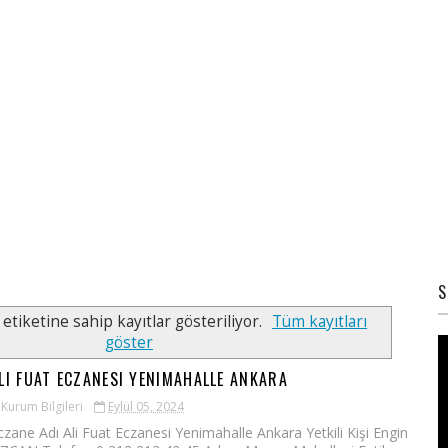
S
etiketine sahip kayıtlar gösteriliyor.
Tüm kayıtları
göster
LI FUAT ECZANESI YENIMAHALLE ANKARA
Kurum Bilgileri
Eylül 05, 2024
czane Adı Ali Fuat Eczanesi Yenimahalle Ankara Yetkili Kişi Engin