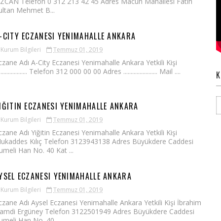
ZCAN Telefon 0 312 213 42 45 Adres Macun Mahallesi Fatih
ultan Mehmet B...
-CITY ECZANESI YENIMAHALLE ANKARA
Kurum Bilgileri
Temmuz 01, 2019
czane Adı A-City Eczanesi Yenimahalle Ankara Yetkili Kişi
.................... Telefon 312 000 00 00 Adres ....................... Mail ....
K
IĞITIN ECZANESI YENIMAHALLE ANKARA
Kurum Bilgileri
Temmuz 01, 2019
czane Adı Yiğitin Eczanesi Yenimahalle Ankara Yetkili Kişi
ukaddes Kılıç Telefon 3123943138 Adres Büyükdere Caddesi
umeli Han No. 40 Kat ...
YSEL ECZANESI YENIMAHALLE ANKARA
Kurum Bilgileri
Temmuz 01, 2019
czane Adı Aysel Eczanesi Yenimahalle Ankara Yetkili Kişi İbrahim
amdi Ergüney Telefon 3122501949 Adres Büyükdere Caddesi
umeli Han No. 40...