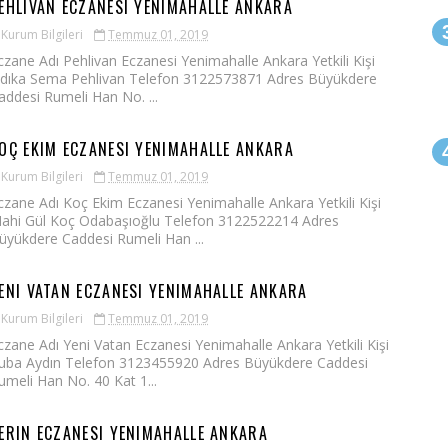
EHLIVAN ECZANESI YENIMAHALLE ANKARA
Kurum Bilgileri
Temmuz 01, 2019
czane Adı Pehlivan Eczanesi Yenimahalle Ankara Yetkili Kişi
ıdıka Sema Pehlivan Telefon 3122573871 Adres Büyükdere
addesi Rumeli Han No. ...
OÇ EKIM ECZANESI YENIMAHALLE ANKARA
Kurum Bilgileri
Temmuz 01, 2019
czane Adı Koç Ekim Eczanesi Yenimahalle Ankara Yetkili Kişi
ahi Gül Koç Odabaşıoğlu Telefon 3122522214 Adres
üyükdere Caddesi Rumeli Han ...
ENI VATAN ECZANESI YENIMAHALLE ANKARA
Kurum Bilgileri
Temmuz 01, 2019
czane Adı Yeni Vatan Eczanesi Yenimahalle Ankara Yetkili Kişi
uba Aydın Telefon 3123455920 Adres Büyükdere Caddesi
umeli Han No. 40 Kat 1...
ERIN ECZANESI YENIMAHALLE ANKARA