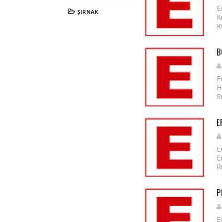
E
ŞIRNAK
K
R
B
E
H
R
E
E
E
R
P
E