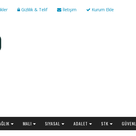
ikler
Gizlilik & Telif
İletişim
Kurum Ekle
AĞLIK
MALI
SIYASAL
ADALET
STK
GÜVENL