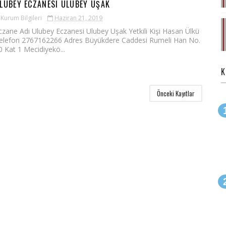
LUBEY ECZANESI ULUBEY UŞAK
Kurum Bilgileri
Haziran 21, 2019
czane Adı Ulubey Eczanesi Ulubey Uşak Yetkili Kişi Hasan Ülkü
elefon 2767162266 Adres Büyükdere Caddesi Rumeli Han No.
0 Kat 1 Mecidiyekö...
K
Önceki Kayıtlar