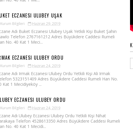
UKET ECZANESI ULUBEY UŞAK
Kurum Bilgileri
Haziran 29, 2019
czane Adı Buket Eczanesi Ulubey Uşak Yetkili Kişi Buket Şahin
awlo Telefon 2767161212 Adres Büyükdere Caddesi Rumeli
an No. 40 Kat 1 Meci...
K
RMAK ECZANESI ULUBEY ORDU
Kurum Bilgileri
Haziran 24, 2019
czane Adı Irmak Eczanesi Ulubey Ordu Yetkili Kişi Ali Irmak
elefon 5323151409 Adres Büyükdere Caddesi Rumeli Han No.
0 Kat 1 Mecidiyeköy ...
LUBEY ECZANESI ULUBEY ORDU
Kurum Bilgileri
Haziran 24, 2019
czane Adı Ulubey Eczanesi Ulubey Ordu Yetkili Kişi Nihat
arakaya Telefon 4528613350 Adres Büyükdere Caddesi Rumeli
an No. 40 Kat 1 Mecidi...