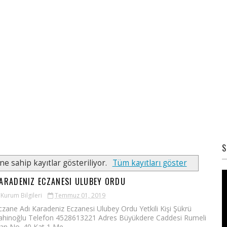
S
ne sahip kayıtlar gösteriliyor.
Tüm kayıtları göster
ARADENIZ ECZANESI ULUBEY ORDU
Kurum Bilgileri
Temmuz 01, 2019
czane Adı Karadeniz Eczanesi Ulubey Ordu Yetkili Kişi Şükrü
ahinoğlu Telefon 4528613221 Adres Büyükdere Caddesi Rumeli
an No. 40 Kat 1 Me...