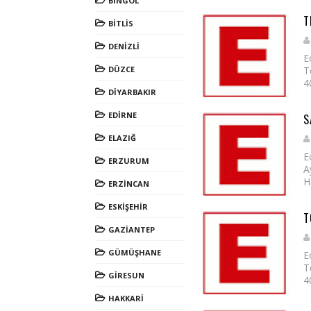
BİNGÖL
T
BİTLİS
DENİZLİ
E
DÜZCE
T
4
DİYARBAKIR
EDİRNE
S
ELAZIĞ
E
ERZURUM
A
H
ERZİNCAN
ESKİŞEHİR
T
GAZİANTEP
GÜMÜŞHANE
E
T
GİRESUN
4
HAKKARİ