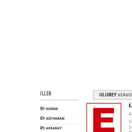
İLLER
ULUBEY
etiketi
K
ADANA
ADIYAMAN
E
Ş
AKSARAY
H