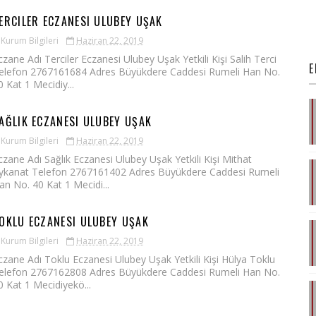
ERCILER ECZANESI ULUBEY UŞAK
Kurum Bilgileri
Haziran 22, 2019
czane Adı Terciler Eczanesi Ulubey Uşak Yetkili Kişi Salih Terci
E
elefon 2767161684 Adres Büyükdere Caddesi Rumeli Han No.
0 Kat 1 Mecidiy...
AĞLIK ECZANESI ULUBEY UŞAK
Kurum Bilgileri
Haziran 22, 2019
czane Adı Sağlık Eczanesi Ulubey Uşak Yetkili Kişi Mithat
ykanat Telefon 2767161402 Adres Büyükdere Caddesi Rumeli
an No. 40 Kat 1 Mecidi...
OKLU ECZANESI ULUBEY UŞAK
Kurum Bilgileri
Haziran 22, 2019
czane Adı Toklu Eczanesi Ulubey Uşak Yetkili Kişi Hülya Toklu
elefon 2767162808 Adres Büyükdere Caddesi Rumeli Han No.
0 Kat 1 Mecidiyekö...