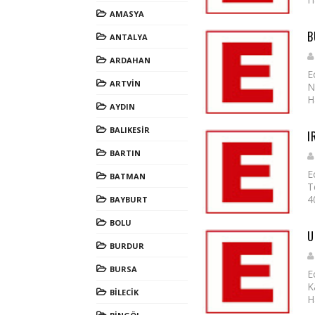
AMASYA
B
ANTALYA
ARDAHAN
E
ARTVİN
N
H
AYDIN
BALIKESİR
I
BARTIN
E
BATMAN
T
4
BAYBURT
BOLU
U
BURDUR
BURSA
E
K
BİLECİK
H