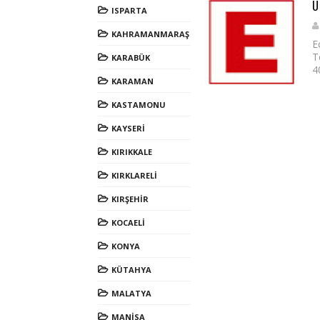
U
ISPARTA
KAHRAMANMARAŞ
E
T
KARABÜK
4
KARAMAN
KASTAMONU
KAYSERİ
KIRIKKALE
KIRKLARELİ
KIRŞEHİR
KOCAELİ
KONYA
KÜTAHYA
MALATYA
MANİSA