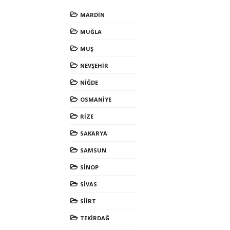
MARDİN
MUĞLA
MUŞ
NEVŞEHİR
NİĞDE
OSMANİYE
RİZE
SAKARYA
SAMSUN
SİNOP
SİVAS
SİİRT
TEKİRDAĞ