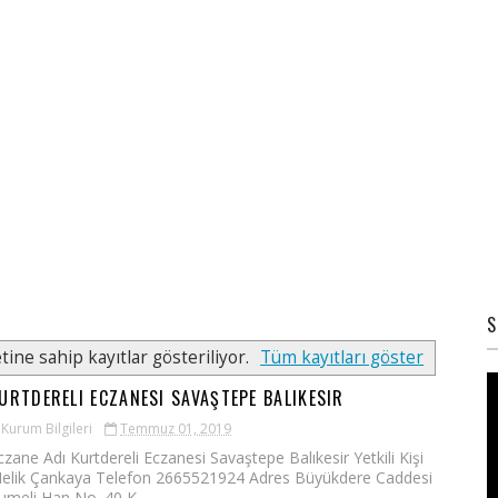
S
tine sahip kayıtlar gösteriliyor.
Tüm kayıtları göster
URTDERELI ECZANESI SAVAŞTEPE BALIKESIR
Kurum Bilgileri
Temmuz 01, 2019
czane Adı Kurtdereli Eczanesi Savaştepe Balıkesir Yetkili Kişi
elik Çankaya Telefon 2665521924 Adres Büyükdere Caddesi
umeli Han No. 40 K...