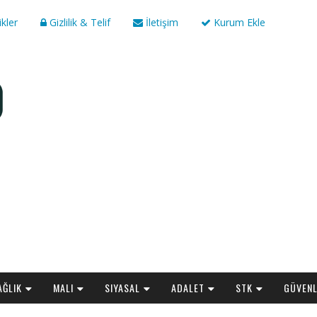
ikler
Gizlilik & Telif
İletişim
Kurum Ekle
AĞLIK
MALI
SIYASAL
ADALET
STK
GÜVENL