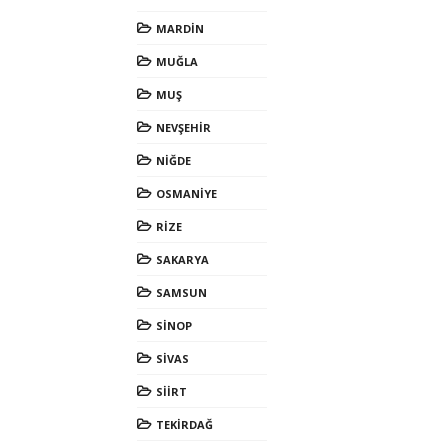
MARDİN
MUĞLA
MUŞ
NEVŞEHİR
NİĞDE
OSMANİYE
RİZE
SAKARYA
SAMSUN
SİNOP
SİVAS
SİİRT
TEKİRDAĞ