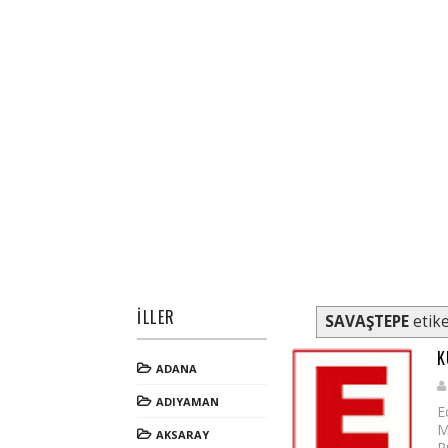
İLLER
SAVAŞTEPE
etike
K
ADANA
ADIYAMAN
E
M
AKSARAY
R