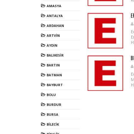
AMASYA
E
ANTALYA
ARDAHAN
E
ARTVİN
E
H
AYDIN
BALIKESİR
B
BARTIN
E
BATMAN
M
H
BAYBURT
BOLU
BURDUR
BURSA
BİLECİK