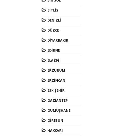
BİNGÖL
BİTLİS
DENİZLİ
DÜZCE
DİYARBAKIR
EDİRNE
ELAZIĞ
ERZURUM
ERZİNCAN
ESKİŞEHİR
GAZİANTEP
GÜMÜŞHANE
GİRESUN
HAKKARİ