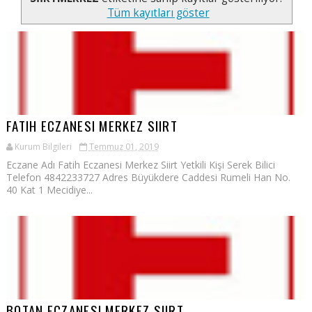
Tüm kayıtları göster
FATIH ECZANESI MERKEZ SIIRT
Kurum Bilgileri
Temmuz 01, 2019
Eczane Adı Fatih Eczanesi Merkez Siirt Yetkili Kişi Serek Bilici
Telefon 4842233727 Adres Büyükdere Caddesi Rumeli Han No.
40 Kat 1 Mecidiye...
BOTAN ECZANESI MERKEZ SIIRT