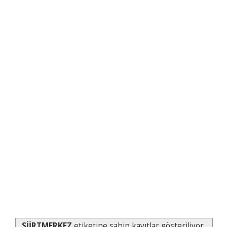
SİİRTMERKEZ
etiketine sahip kayıtlar gösteriliyor.