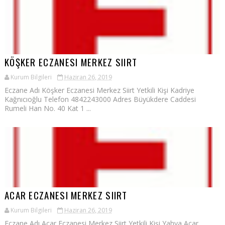
KÖŞKER ECZANESI MERKEZ SIIRT
Kurum Bilgileri
Haziran 26, 2019
Eczane Adı Köşker Eczanesi Merkez Siirt Yetkili Kişi Kadriye
Kağnıcıoğlu Telefon 4842243000 Adres Büyükdere Caddesi
Rumeli Han No. 40 Kat 1 ...
ACAR ECZANESI MERKEZ SIIRT
Kurum Bilgileri
Haziran 26, 2019
Eczane Adı Acar Eczanesi Merkez Siirt Yetkili Kişi Yahya Acar