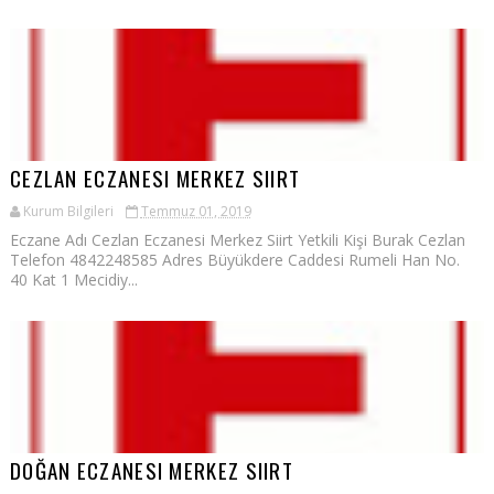
CEZLAN ECZANESI MERKEZ SIIRT
Kurum Bilgileri
Temmuz 01, 2019
Eczane Adı Cezlan Eczanesi Merkez Siirt Yetkili Kişi Burak Cezlan
Telefon 4842248585 Adres Büyükdere Caddesi Rumeli Han No.
40 Kat 1 Mecidiy...
DOĞAN ECZANESI MERKEZ SIIRT