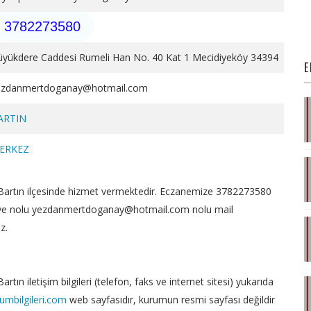
3782273580
üyükdere Caddesi Rumeli Han No. 40 Kat 1 Mecidiyeköy 34394
E
ezdanmertdoganay@hotmail.com
ARTIN
ERKEZ
artın ilçesinde hizmet vermektedir. Eczanemize 3782273580
ve nolu yezdanmertdoganay@hotmail.com nolu mail
z.
tın iletişim bilgileri (telefon, faks ve internet sitesi) yukarıda
umbilgileri.com
web sayfasıdır, kurumun resmi sayfası değildir