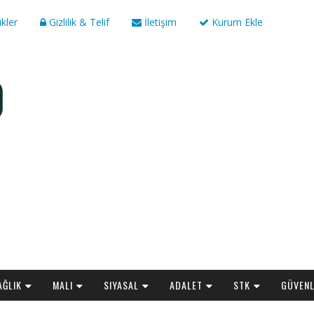
ikler
Gizlilik & Telif
İletişim
Kurum Ekle
AĞLIK
MALI
SIYASAL
ADALET
STK
GÜVENL