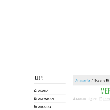
İLLER
Anasayfa
/
Eczane Bilg
MER
ADANA
Kurum Bilgileri
Temm
ADIYAMAN
AKSARAY