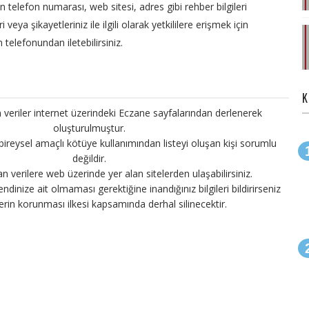
en telefon numarası, web sitesi, adres gibi rehber bilgileri
veya şikayetleriniz ile ilgili olarak yetkililere erişmek için
 telefonundan iletebilirsiniz.
K
 veriler internet üzerindeki Eczane sayfalarından derlenerek
oluşturulmuştur.
 bireysel amaçlı kötüye kullanımından listeyi oluşan kişi sorumlu
değildir.
an verilere web üzerinde yer alan sitelerden ulaşabilirsiniz.
endinize ait olmaması gerektiğine inandığınız bilgileri bildirirseniz
ilerin korunması ilkesi kapsamında derhal silinecektir.