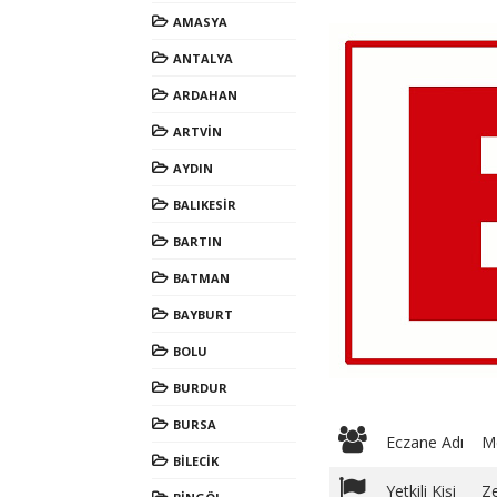
AMASYA
ANTALYA
ARDAHAN
ARTVİN
AYDIN
BALIKESİR
BARTIN
BATMAN
BAYBURT
BOLU
BURDUR
BURSA
Eczane Adı
Me
BİLECİK
Yetkili Kişi
Z