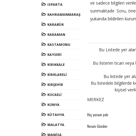
ve sadece bilgileri veril
ISPARTA
sunmaktadır. Soru, öneri 
KAHRAMANMARAŞ
yukarıda bildirilen kurum
KARABÜK
KARAMAN
KASTAMONU
Bu Listede yer alan
KAYSERİ
Bu listenin ticari veya
KIRIKKALE
KIRKLARELİ
Bu listede yer al
Bu listedeki bilgilerde k
KIRŞEHİR
kişisel ver
KOCAELİ
MERKEZ
KONYA
Hiç yorum yok:
KÜTAHYA
MALATYA
Yorum Gönder
MANİSA