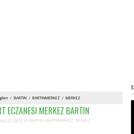
S
ileri
/
BARTIN
/
BARTINMERKEZ
/
MERKEZ
T ECZANESI MERKEZ BARTIN
uz 01, 2019
BARTIN
,
BARTINMERKEZ
,
MERKEZ