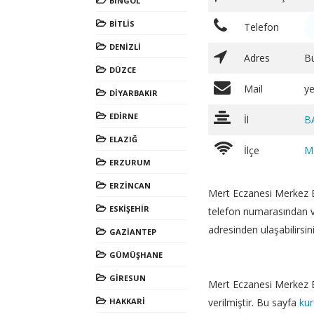
BİNGÖL
BİTLİS
Telefon
DENİZLİ
Adres
B
DÜZCE
Mail
y
DİYARBAKIR
EDİRNE
İl
B
ELAZIĞ
İlçe
M
ERZURUM
ERZİNCAN
Mert Eczanesi Merkez B
ESKİŞEHİR
telefon numarasından 
adresinden ulaşabilirsini
GAZİANTEP
GÜMÜŞHANE
GİRESUN
Mert Eczanesi Merkez Bar
HAKKARİ
verilmiştir. Bu sayfa
kur