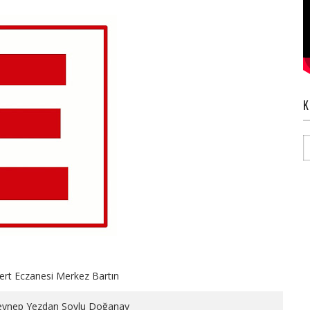
K
rt Eczanesi Merkez Bartın
eynep Yezdan Soylu Doğanay