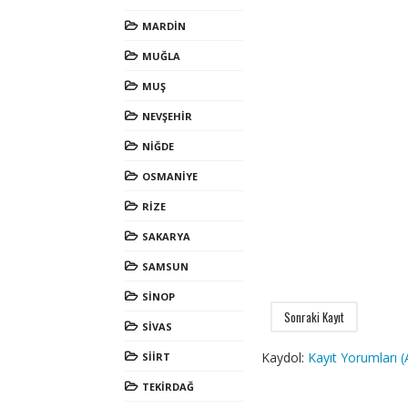
MARDİN
MUĞLA
MUŞ
NEVŞEHİR
NİĞDE
OSMANİYE
RİZE
SAKARYA
SAMSUN
SİNOP
Sonraki Kayıt
SİVAS
Kaydol:
Kayıt Yorumları 
SİİRT
TEKİRDAĞ