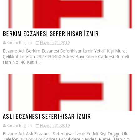
BERKIM ECZANESI SEFERIHISAR İZMIR
Kurum Bilgileri
Haziran 21, 2019
Eczane Adı Berkim Eczanesi Seferihisar İzmir Yetkili Kişi Murat
Çelikkol Telefon 2327434460 Adres Büyükdere Caddesi Rumeli
Han No. 40 Kat 1 ...
ASLI ECZANESI SEFERIHISAR İZMIR
Kurum Bilgileri
Haziran 21, 2019
Eczane Adı Aslı Eczanesi Seferihisar İzmir Yetkili Kişi Duygu Ulu
Telefon 2327433747 Adres Büyükdere Caddesi Rumeli Han No.