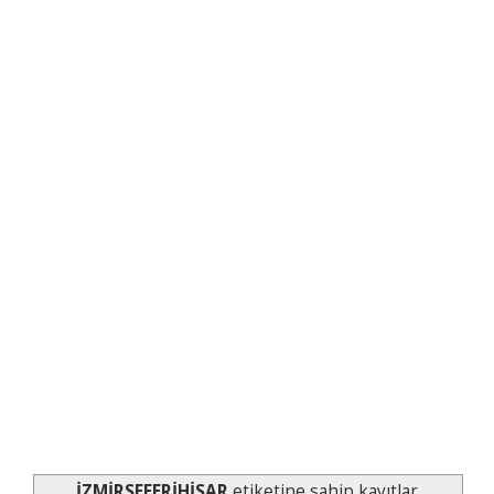
İZMİRSEFERİHİSAR
etiketine sahip kayıtlar