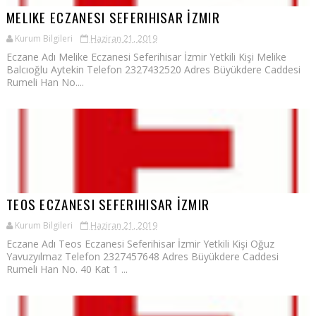
MELIKE ECZANESI SEFERIHISAR İZMIR
Kurum Bilgileri
Haziran 21, 2019
Eczane Adı Melike Eczanesi Seferihisar İzmir Yetkili Kişi Melike
Balcıoğlu Aytekin Telefon 2327432520 Adres Büyükdere Caddesi
Rumeli Han No....
TEOS ECZANESI SEFERIHISAR İZMIR
Kurum Bilgileri
Haziran 21, 2019
Eczane Adı Teos Eczanesi Seferihisar İzmir Yetkili Kişi Oğuz
Yavuzyılmaz Telefon 2327457648 Adres Büyükdere Caddesi
Rumeli Han No. 40 Kat 1 ...