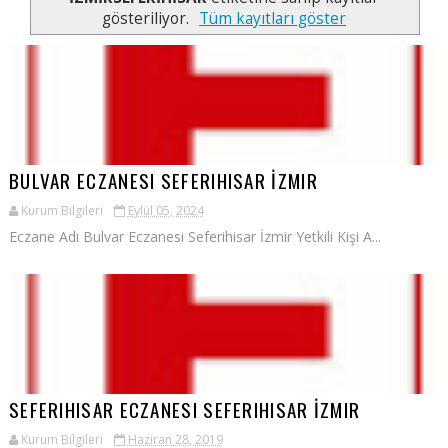
gösteriliyor.
Tüm kayıtları göster
BULVAR ECZANESI SEFERIHISAR İZMIR
Kurum Bilgileri
Eylül 05, 2024
Eczane Adı Bulvar Eczanesi Seferihisar İzmir Yetkili Kişi A...
SEFERIHISAR ECZANESI SEFERIHISAR İZMIR
Kurum Bilgileri
Haziran 28, 2019