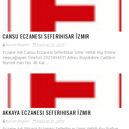
CANSU ECZANESI SEFERIHISAR İZMIR
Kurum Bilgileri
Haziran 22, 2019
Eczane Adı Cansu Eczanesi Seferihisar İzmir Yetkili Kişi Emine
Hepçağlayan Telefon 2327434331 Adres Büyükdere Caddesi
Rumeli Han No. 40 Kat ...
AKKAYA ECZANESI SEFERIHISAR İZMIR
Kurum Bilgileri
Haziran 21, 2019
Eczane Adı Akkaya Eczanesi Seferihisar İzmir Yetkili Kişi Nafiye