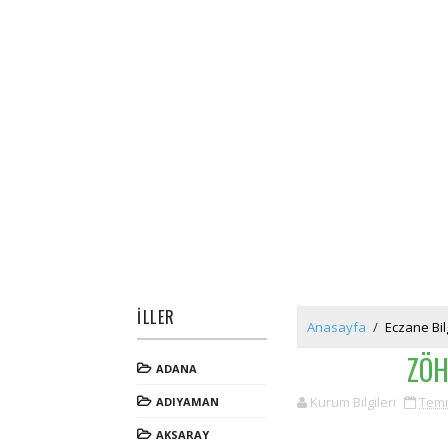
İLLER
Anasayfa
/
Eczane Bilg
ZÖH
ADANA
Kurum Bilgileri
Temm
ADIYAMAN
AKSARAY