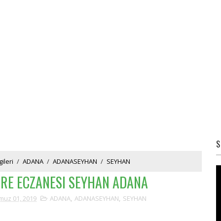
S
ileri
/
ADANA
/
ADANASEYHAN
/
SEYHAN
RE ECZANESI SEYHAN ADANA
uz 01, 2019
ADANA
,
ADANASEYHAN
,
SEYHAN