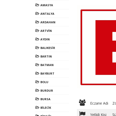
AMASYA
ANTALYA
ARDAHAN
ARTVİN
AYDIN
BALIKESİR
BARTIN
BATMAN
BAYBURT
BOLU
BURDUR
BURSA
Eczane Adı
Z
BİLECİK
Yetkili Kişi
S