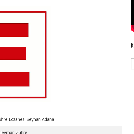
K
öhre Eczanesi Seyhan Adana
üleyman Zühre