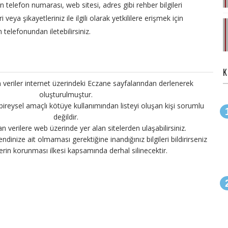
en telefon numarası, web sitesi, adres gibi rehber bilgileri
veya şikayetleriniz ile ilgili olarak yetkililere erişmek için
 telefonundan iletebilirsiniz.
K
 veriler internet üzerindeki Eczane sayfalarından derlenerek
oluşturulmuştur.
 bireysel amaçlı kötüye kullanımından listeyi oluşan kişi sorumlu
değildir.
an verilere web üzerinde yer alan sitelerden ulaşabilirsiniz.
endinize ait olmaması gerektiğine inandığınız bilgileri bildirirseniz
ilerin korunması ilkesi kapsamında derhal silinecektir.