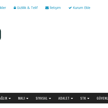
ikler
Gizlilik & Telif
İletişim
Kurum Ekle
AĞLIK
MALI
SIYASAL
ADALET
STK
GÜVENL