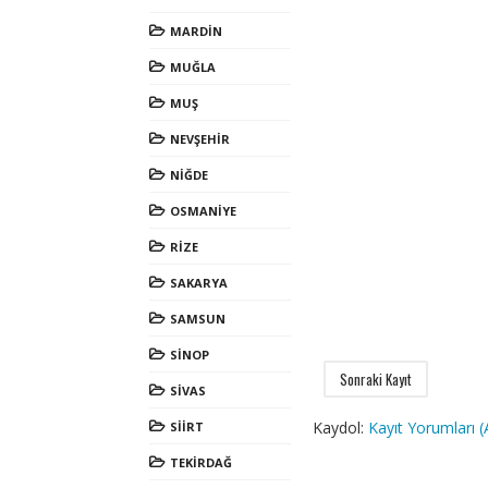
MARDİN
MUĞLA
MUŞ
NEVŞEHİR
NİĞDE
OSMANİYE
RİZE
SAKARYA
SAMSUN
SİNOP
Sonraki Kayıt
SİVAS
Kaydol:
Kayıt Yorumları 
SİİRT
TEKİRDAĞ