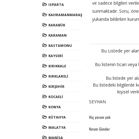
ve sadece bilgileri veril
ISPARTA
sunmaktadır. Soru, öneri 
KAHRAMANMARAŞ
yukarıda bildirilen kurum
KARABÜK
KARAMAN
KASTAMONU
Bu Listede yer alan
KAYSERİ
Bu listenin ticari veya
KIRIKKALE
KIRKLARELİ
Bu listede yer al
Bu listedeki bilgilerde k
KIRŞEHİR
kişisel ver
KOCAELİ
SEYHAN
KONYA
Hiç yorum yok:
KÜTAHYA
MALATYA
Yorum Gönder
MANİSA