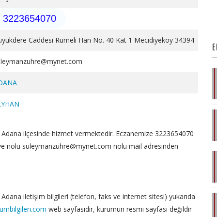
3223654070
üyükdere Caddesi Rumeli Han No. 40 Kat 1 Mecidiyeköy 34394
E
uleymanzuhre@mynet.com
DANA
EYHAN
 Adana ilçesinde hizmet vermektedir. Eczanemize 3223654070
ve nolu suleymanzuhre@mynet.com nolu mail adresinden
ana iletişim bilgileri (telefon, faks ve internet sitesi) yukarıda
umbilgileri.com
web sayfasıdır, kurumun resmi sayfası değildir