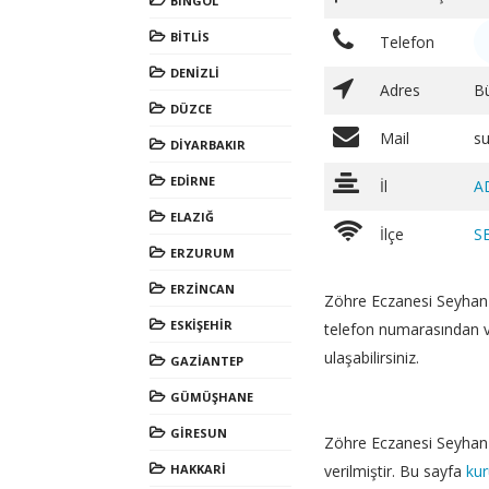
BİNGÖL
BİTLİS
Telefon
DENİZLİ
Adres
B
DÜZCE
Mail
s
DİYARBAKIR
EDİRNE
İl
A
ELAZIĞ
İlçe
S
ERZURUM
ERZİNCAN
Zöhre Eczanesi Seyhan
ESKİŞEHİR
telefon numarasından 
ulaşabilirsiniz.
GAZİANTEP
GÜMÜŞHANE
GİRESUN
Zöhre Eczanesi Seyhan Ad
HAKKARİ
verilmiştir. Bu sayfa
kur