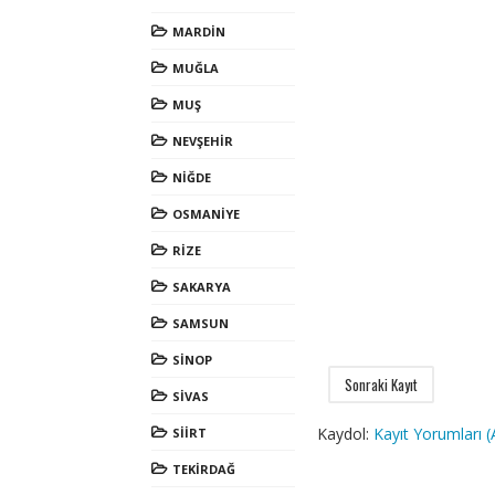
MARDİN
MUĞLA
MUŞ
NEVŞEHİR
NİĞDE
OSMANİYE
RİZE
SAKARYA
SAMSUN
SİNOP
Sonraki Kayıt
SİVAS
Kaydol:
Kayıt Yorumları 
SİİRT
TEKİRDAĞ