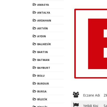
AMASYA
ANTALYA
ARDAHAN
ARTVİN
AYDIN
BALIKESİR
BARTIN
BATMAN
BAYBURT
BOLU
BURDUR
BURSA
Eczane Adı
Zi
BİLECİK
Yetkili Kişi
Sa