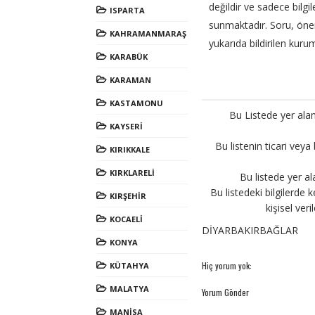
değildir ve sadece bilgil
ISPARTA
sunmaktadır. Soru, öneri 
KAHRAMANMARAŞ
yukarıda bildirilen kurum
KARABÜK
KARAMAN
KASTAMONU
Bu Listede yer alan
KAYSERİ
Bu listenin ticari veya
KIRIKKALE
KIRKLARELİ
Bu listede yer al
Bu listedeki bilgilerde k
KIRŞEHİR
kişisel ver
KOCAELİ
DİYARBAKIRBAĞLAR
KONYA
Hiç yorum yok:
KÜTAHYA
MALATYA
Yorum Gönder
MANİSA