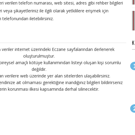
eri verilen telefon numarası, web sitesi, adres gibi rehber bilgileri
veya şikayetleriniz ile ilgili olarak yetkililere erişmek için
 telefonundan iletebilirsiniz.
K
 veriler internet üzerindeki Eczane sayfalarından derlenerek
oluşturulmuştur.
 bireysel amaçlı kötüye kullanımından listeyi oluşan kişi sorumlu
değildir.
an verilere web üzerinde yer alan sitelerden ulaşabilirsiniz.
endinize ait olmaması gerektiğine inandığınız bilgileri bildirirseniz
ilerin korunması ilkesi kapsamında derhal silinecektir.