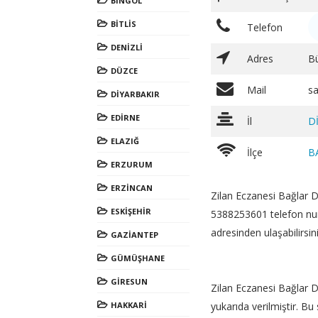
BİNGÖL
BİTLİS
Telefon
DENİZLİ
Adres
B
DÜZCE
Mail
s
DİYARBAKIR
EDİRNE
İl
D
ELAZIĞ
İlçe
B
ERZURUM
ERZİNCAN
Zilan Eczanesi Bağlar D
ESKİŞEHİR
5388253601 telefon nu
adresinden ulaşabilirsini
GAZİANTEP
GÜMÜŞHANE
GİRESUN
Zilan Eczanesi Bağlar Diy
HAKKARİ
yukarıda verilmiştir. Bu