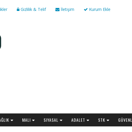
ikler
Gizlilik & Telif
İletişim
Kurum Ekle
AĞLIK
MALI
SIYASAL
ADALET
STK
GÜVENL