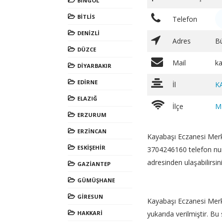
BİNGÖL
BİTLİS
Telefon
DENİZLİ
Adres
B
DÜZCE
Mail
k
DİYARBAKIR
EDİRNE
İl
K
ELAZIĞ
İlçe
M
ERZURUM
ERZİNCAN
Kayabaşı Eczanesi Merk
ESKİŞEHİR
3704246160 telefon nu
adresinden ulaşabilirsini
GAZİANTEP
GÜMÜŞHANE
GİRESUN
Kayabaşı Eczanesi Merkez
HAKKARİ
yukarıda verilmiştir. Bu