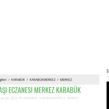
S
ileri
/
KARABÜK
/
KARABÜKMERKEZ
/
MERKEZ
AŞI ECZANESI MERKEZ KARABÜK
ran 30, 2019
KARABÜK
,
KARABÜKMERKEZ
,
MERKEZ