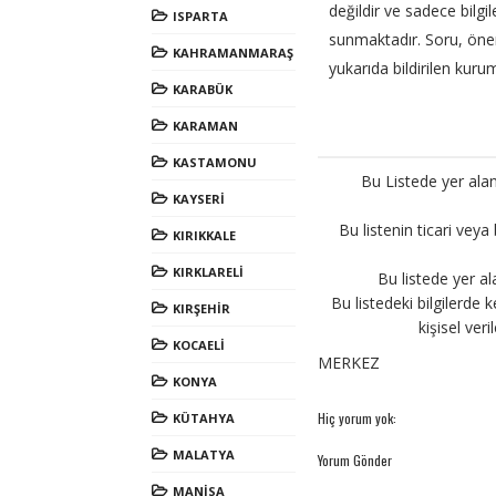
değildir ve sadece bilgil
ISPARTA
sunmaktadır. Soru, öneri 
KAHRAMANMARAŞ
yukarıda bildirilen kurum
KARABÜK
KARAMAN
KASTAMONU
Bu Listede yer alan
KAYSERİ
Bu listenin ticari veya
KIRIKKALE
KIRKLARELİ
Bu listede yer al
Bu listedeki bilgilerde k
KIRŞEHİR
kişisel ver
KOCAELİ
MERKEZ
KONYA
Hiç yorum yok:
KÜTAHYA
MALATYA
Yorum Gönder
MANİSA