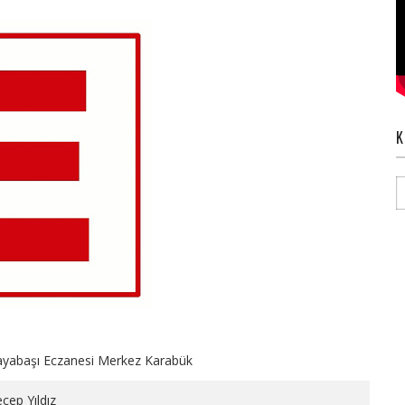
K
ayabaşı Eczanesi Merkez Karabük
cep Yıldız