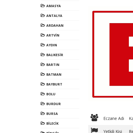
AMASYA
ANTALYA
ARDAHAN
ARTVİN
AYDIN
BALIKESİR
BARTIN
BATMAN
BAYBURT
BOLU
BURDUR
BURSA
Eczane Adı
K
BİLECİK
Yetkili Kişi
Re