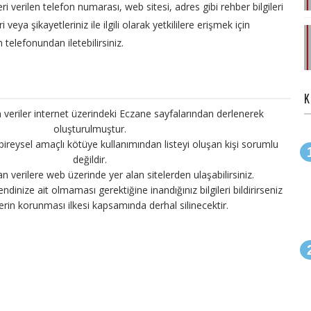
eri verilen telefon numarası, web sitesi, adres gibi rehber bilgileri
veya şikayetleriniz ile ilgili olarak yetkililere erişmek için
 telefonundan iletebilirsiniz.
K
 veriler internet üzerindeki Eczane sayfalarından derlenerek
oluşturulmuştur.
 bireysel amaçlı kötüye kullanımından listeyi oluşan kişi sorumlu
değildir.
an verilere web üzerinde yer alan sitelerden ulaşabilirsiniz.
endinize ait olmaması gerektiğine inandığınız bilgileri bildirirseniz
ilerin korunması ilkesi kapsamında derhal silinecektir.