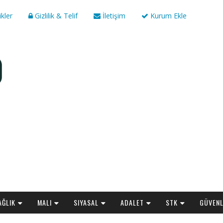
ikler
Gizlilik & Telif
İletişim
Kurum Ekle
AĞLIK
MALI
SIYASAL
ADALET
STK
GÜVENL