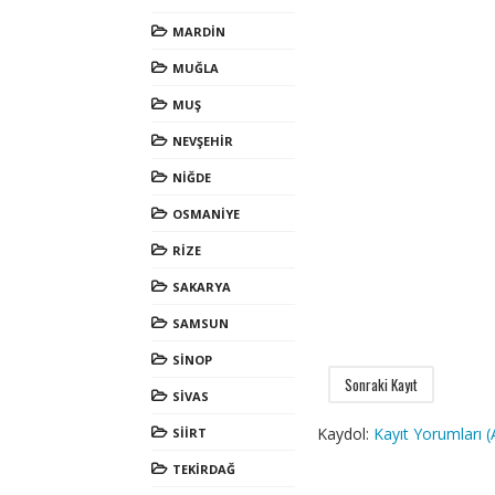
MARDİN
MUĞLA
MUŞ
NEVŞEHİR
NİĞDE
OSMANİYE
RİZE
SAKARYA
SAMSUN
SİNOP
Sonraki Kayıt
SİVAS
Kaydol:
Kayıt Yorumları 
SİİRT
TEKİRDAĞ