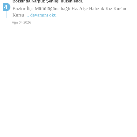
Bozkır'da Karpuz Şenliği düzenlendi.
Bozkır İlçe Müftülüğüne bağlı Hz. Aişe Hafızlık Kız Kur'an
Kursu
... devamını oku
Ağu 04 2026